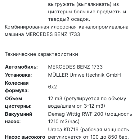
выгружать (выталкивать) из
цистерны большие предметы и
твердый осадок.
Комбинированная илососная-каналопромивальна
машина МERCEDES BENZ 1733
Технические характеристики
Автомобиль:
МERCEDES BENZ 1733
Установка:
MÜLLER Umwelttechnik GmbH
Колесная
6х2
формула:
Объем
12 m3 (регулируется по объему
цистерны:
вода/шлам от 3-12 m3)
Вакуумний
Demag Wittig RWF 200 (мощность
насос:
1210 m3/час)
Uraca KD716 (рабочая мощность
Насос высокого
регулируется от 100 до 850 бар,