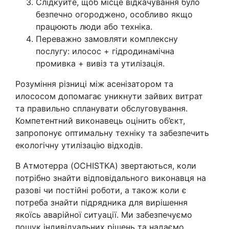
Слідкуйте, щоб місце відкачування було
безпечно огороджено, особливо якщо
працюють люди або техніка.
Переважно замовляти комплексну
послугу: илосос + гідродинамічна
промивка + вивіз та утилізація.
Розуміння різниці між асенізатором та
илососом допомагає уникнути зайвих витрат
та правильно спланувати обслуговування.
Компетентний виконавець оцінить об’єкт,
запропонує оптимальну техніку та забезпечить
екологічну утилізацію відходів.
В Атмотерра (OCHISTKA) звертаються, коли
потрібно знайти відповідального виконавця на
разові чи постійні роботи, а також коли є
потреба знайти підрядника для вирішення
якоїсь аварійної ситуації. Ми забезпечуємо
пошук індивідуальних рішень та надаємо